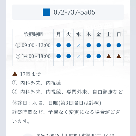
072-737-5505
診療時間
月
火
水
木
金
土
日
① 09:00
-
12:00
●
●
×
●
●
●
●
② 14:00
-
18:00
●
●
×
●
●
▲
▲
▲
17時まで
①
内科外来、内視鏡
②
内科外来、内視鏡、専門外来、
自由診療など
休診日 : 水曜、日曜(第3日曜日は診療)
診察時間など、予告なく変更になる場合がござ
います。
〒562-0045
大阪府箕面市瀬川4丁目3-43